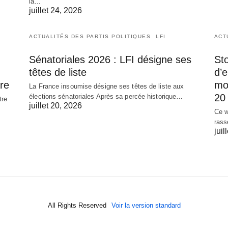
la…
juillet 24, 2026
ACTUALITÉS DES PARTIS POLITIQUES
LFI
ACT
Sénatoriales 2026 : LFI désigne ses
Sto
têtes de liste
d’
re
mob
La France insoumise désigne ses têtes de liste aux
20 
élections sénatoriales Après sa percée historique…
tre
juillet 20, 2026
Ce w
rass
juil
All Rights Reserved
Voir la version standard