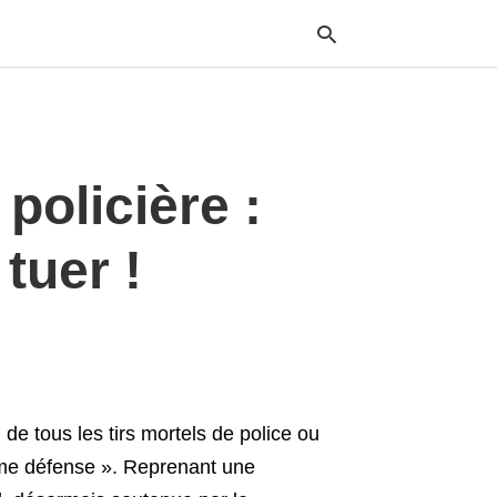
Typ
policière :
your
sea
que
and
tuer !
hit
ente
n de tous les tirs mortels de police ou
ime défense ». Reprenant une