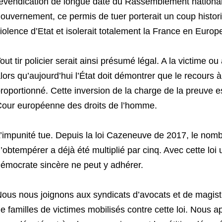
evendication de longue date du Rassemblement national
ouvernement, ce permis de tuer porterait un coup historiqu
iolence d’Etat et isolerait totalement la France en Europ
out tir policier serait ainsi présumé légal. A la victime ou
lors qu’aujourd’hui l’État doit démontrer que le recours à
roportionné. Cette inversion de la charge de la preuve 
our européenne des droits de l’homme.
’impunité tue. Depuis la loi Cazeneuve de 2017, le nombre
’obtempérer a déjà été multiplié par cinq. Avec cette loi
émocrate sincère ne peut y adhérer.
ous nous joignons aux syndicats d’avocats et de magistra
e familles de victimes mobilisés contre cette loi. Nous ap