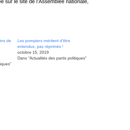
e sur le site de l’Assemblée nationale,
ins de
Les pompiers méritent d’être
entendus, pas réprimés !
octobre 15, 2019
Dans "Actualités des partis politiques"
tiques"