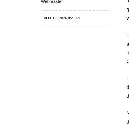
r
Webmaster
g
v
JUILLET 3, 2026 8:21 AM
T
a
p
C
L
d
d
N
d