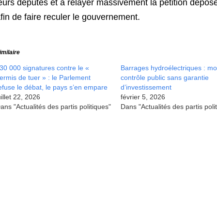
eurs députés et à relayer massivement la pétition déposé
fin de faire reculer le gouvernement.
imilaire
30 000 signatures contre le «
Barrages hydroélectriques : mo
ermis de tuer » : le Parlement
contrôle public sans garantie
efuse le débat, le pays s’en empare
d’investissement
uillet 22, 2026
février 5, 2026
ans "Actualités des partis politiques"
Dans "Actualités des partis poli