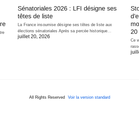
Sénatoriales 2026 : LFI désigne ses
Sto
têtes de liste
d’
re
mob
La France insoumise désigne ses têtes de liste aux
20 
élections sénatoriales Après sa percée historique…
tre
juillet 20, 2026
Ce w
rass
juil
All Rights Reserved
Voir la version standard