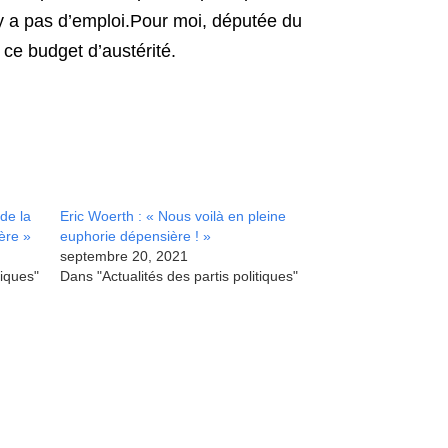
’y a pas d’emploi.Pour moi, députée du
 ce budget d’austérité.
 de la
Eric Woerth : « Nous voilà en pleine
ère »
euphorie dépensière ! »
septembre 20, 2021
tiques"
Dans "Actualités des partis politiques"