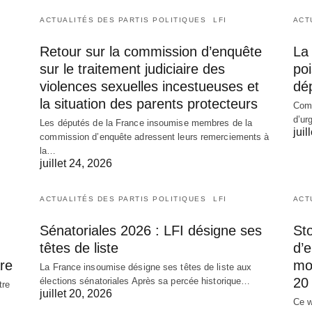
ACTUALITÉS DES PARTIS POLITIQUES
LFI
ACT
Retour sur la commission d’enquête
La 
sur le traitement judiciaire des
poi
violences sexuelles incestueuses et
dé
la situation des parents protecteurs
Comm
d’ur
Les députés de la France insoumise membres de la
juil
commission d’enquête adressent leurs remerciements à
la…
juillet 24, 2026
ACTUALITÉS DES PARTIS POLITIQUES
LFI
ACT
Sénatoriales 2026 : LFI désigne ses
Sto
têtes de liste
d’
re
mob
La France insoumise désigne ses têtes de liste aux
20 
élections sénatoriales Après sa percée historique…
tre
juillet 20, 2026
Ce w