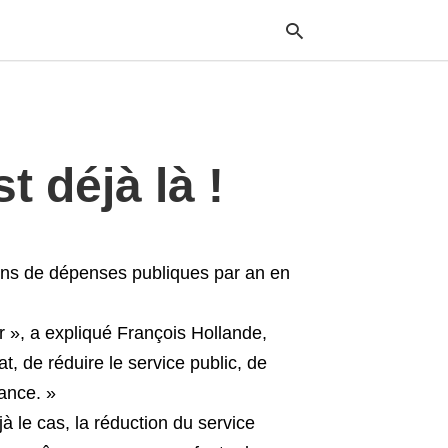
Typ
t déjà là !
your
sea
que
and
hit
ente
ons de dépenses publiques par an en
r », a expliqué François Hollande,
at, de réduire le service public, de
sance. »
jà le cas, la réduction du service