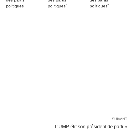
des partis
des partis
des partis
politiques"
politiques"
politiques"
SUIVANT
L’UMP élit son président de parti »