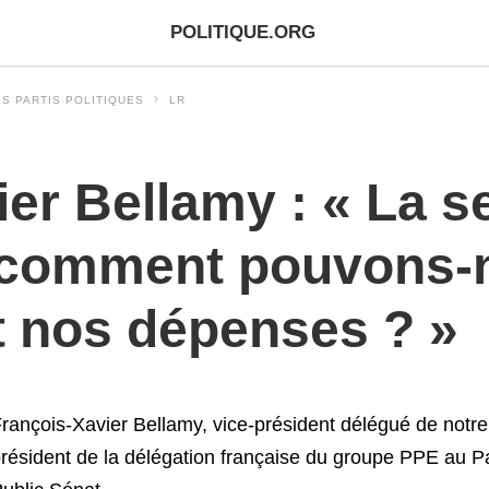
POLITIQUE.ORG
S PARTIS POLITIQUES
LR
er Bellamy : « La s
 comment pouvons-
t nos dépenses ? »
rançois-Xavier Bellamy, vice-président délégué de not
résident de la délégation française du groupe PPE au Par