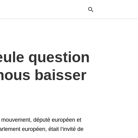
Typ
eule question
your
sea
que
and
nous baisser
hit
ente
re mouvement, député européen et
lement européen, était l’invité de