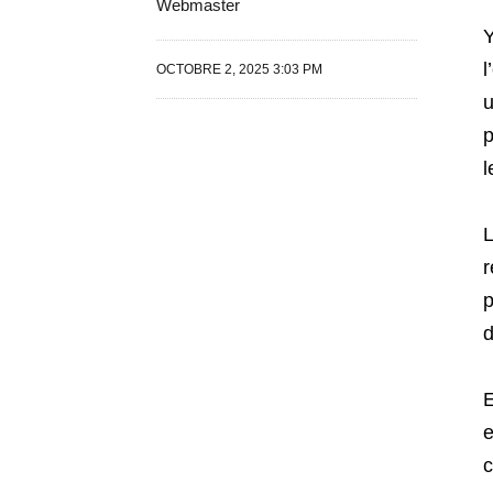
Webmaster
Y
l
OCTOBRE 2, 2025 3:03 PM
u
p
l
L
r
p
d
E
e
c