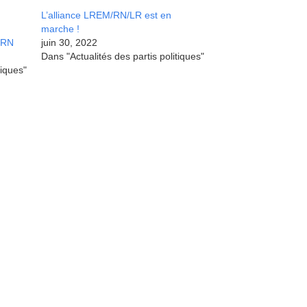
L’alliance LREM/RN/LR est en
marche !
e RN
juin 30, 2022
Dans "Actualités des partis politiques"
tiques"