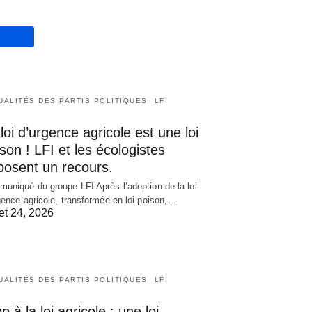
UALITÉS DES PARTIS POLITIQUES
LFI
loi d’urgence agricole est une loi
son ! LFI et les écologistes
posent un recours.
uniqué du groupe LFI Après l’adoption de la loi
gence agricole, transformée en loi poison,…
let 24, 2026
UALITÉS DES PARTIS POLITIQUES
LFI
p à la loi agricole : une loi