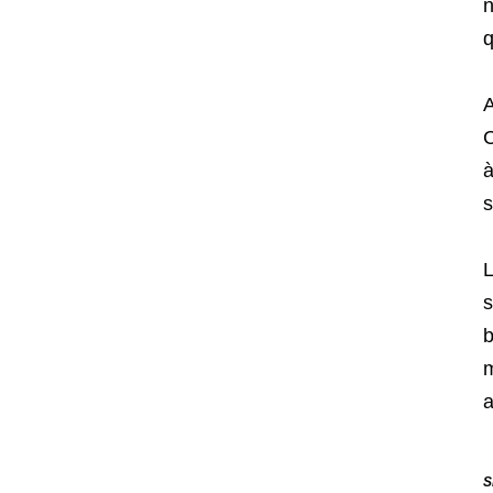
n
q
A
C
à
s
L
s
b
m
a
S