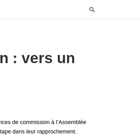
Typ
n : vers un
your
sea
que
and
hit
ente
ences de commission à l’Assemblée
 étape dans leur rapprochement.