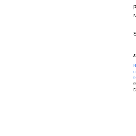
p
M
S
R
u
f
f
D