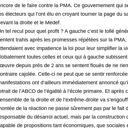
ncore de le faire contre la PMA. Ce gouvernement qui se
es électeurs qui l’ont élu en croyant tourner la page du 
evant la droite et le Medef.
n tel recul pour quel profit ? A gauche c’est le tollé gén
entent trahis après les promesses répétées sur la PMA,
ttendaient avec impatience la loi pour leur simplifier la v
lobalement toutes celles et ceux qui à gauche subissent d
’œuvre depuis près de 2 ans se sentent floués de ne rien
ontraire cajolée. Celle-ci ne peut que se sentir renforcé
anifestations ont d’ailleurs immédiatement annoncé qu’ils
etrait de l’ABCD de l’égalité à l’école primaire. Et après
’ensemble de la droite et de l’extrême-droite va s’engouff
ontée de la réaction ne passe sûrement pas par le fait de
esponsable du désarroi actuel, mais par la construction 
apable de propositions tant économiques, que sociales e