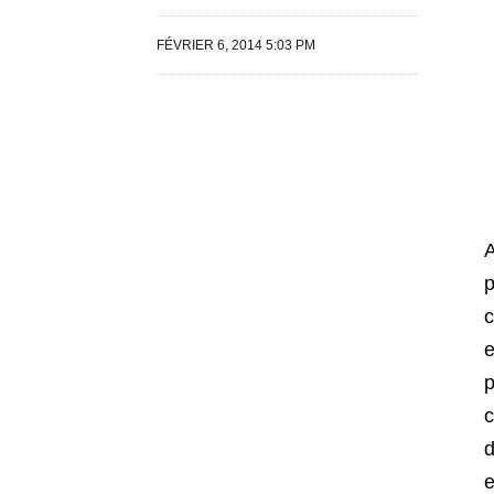
FÉVRIER 6, 2014 5:03 PM
A
p
c
e
p
c
d
e