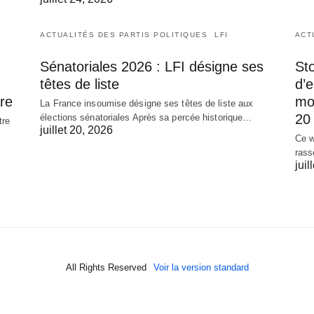
ACTUALITÉS DES PARTIS POLITIQUES
LFI
ACT
Sénatoriales 2026 : LFI désigne ses
Sto
têtes de liste
d’
re
mob
La France insoumise désigne ses têtes de liste aux
20 
élections sénatoriales Après sa percée historique…
tre
juillet 20, 2026
Ce w
rass
juil
All Rights Reserved
Voir la version standard