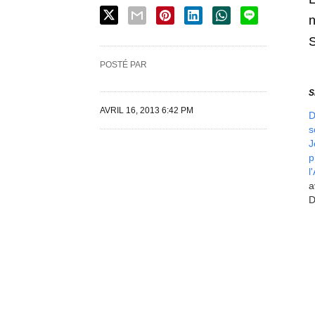
n
POSTÉ PAR
S
AVRIL 16, 2013 6:42 PM
D
s
J
p
l
a
D