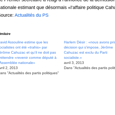
ationale estimant que désormais «l’affaire politique Cahu
Source:
Actualités du PS
imilaire
avid Assouline estime que les
Harlem Désir : «nous avons pri
ocialistes ont été «trahis» par
décision qui s'impose, Jérôme
érôme Cahuzac et qu'il ne doit pas
Cahuzac est exclu du Parti
rétendre «revenir comme député à
socialiste.»
'Assemblée nationale»
avril 3, 2013
vril 2, 2013
Dans "Actualités des partis poli
ans "Actualités des partis politiques"