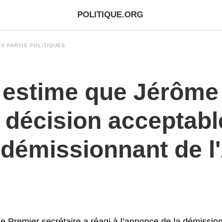
POLITIQUE.ORG
S PARTIS POLITIQUES
 estime que Jérôme
e décision acceptabl
 démissionnant de 
e Premier secrétaire a réagi à l’annonce de la démiss