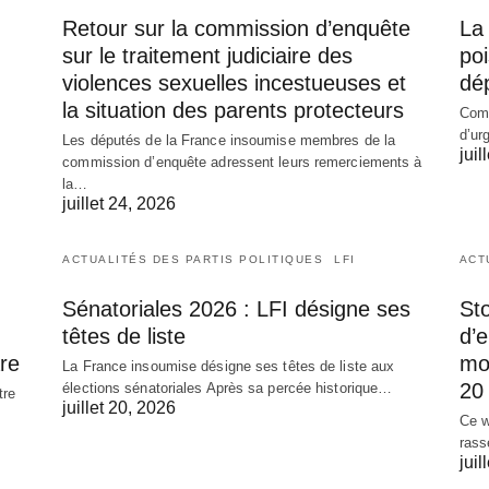
Retour sur la commission d’enquête
La 
sur le traitement judiciaire des
poi
violences sexuelles incestueuses et
dé
la situation des parents protecteurs
Comm
d’ur
Les députés de la France insoumise membres de la
juil
commission d’enquête adressent leurs remerciements à
la…
juillet 24, 2026
ACTUALITÉS DES PARTIS POLITIQUES
LFI
ACT
Sénatoriales 2026 : LFI désigne ses
Sto
têtes de liste
d’
re
mob
La France insoumise désigne ses têtes de liste aux
20 
élections sénatoriales Après sa percée historique…
tre
juillet 20, 2026
Ce w
rass
juil