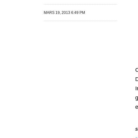
MARS 19, 2013 6:49 PM
C
D
I
g
e
S