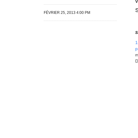
v
FÉVRIER 25, 2013 4:00 PM
S
1
p
m
D