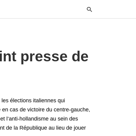
Typ
oint presse de
your
sea
que
and
hit
ente
es élections italiennes qui
e en cas de victoire du centre-gauche,
t l’anti-hollandisme au sein des
ent de la République au lieu de jouer