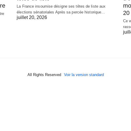
re
mob
La France insoumise désigne ses têtes de liste aux
20 
élections sénatoriales Après sa percée historique…
tre
juillet 20, 2026
Ce w
rass
juil
All Rights Reserved
Voir la version standard