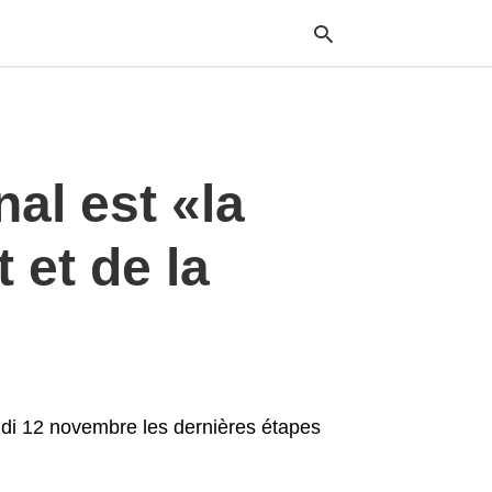
Typ
nal est «la
your
sea
que
and
 et de la
hit
ente
ndi 12 novembre les dernières étapes