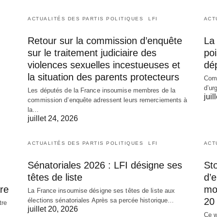
ACTUALITÉS DES PARTIS POLITIQUES
LFI
ACT
Retour sur la commission d’enquête
La 
sur le traitement judiciaire des
poi
violences sexuelles incestueuses et
dé
la situation des parents protecteurs
Comm
d’ur
Les députés de la France insoumise membres de la
juil
commission d’enquête adressent leurs remerciements à
la…
juillet 24, 2026
ACTUALITÉS DES PARTIS POLITIQUES
LFI
ACT
Sénatoriales 2026 : LFI désigne ses
Sto
têtes de liste
d’
re
mob
La France insoumise désigne ses têtes de liste aux
20 
élections sénatoriales Après sa percée historique…
tre
juillet 20, 2026
Ce w