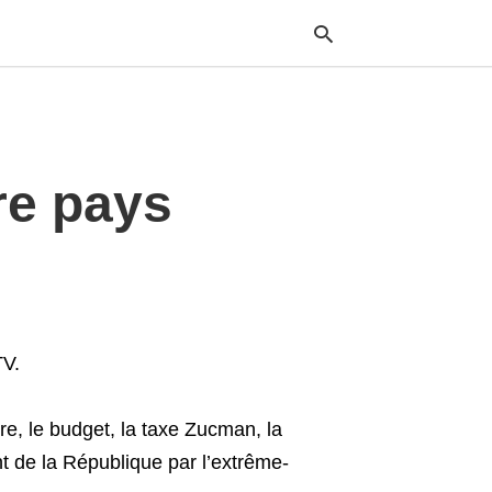
Typ
tre pays
your
sea
que
and
hit
ente
TV.
re, le budget, la taxe Zucman, la
nt de la République par l’extrême-