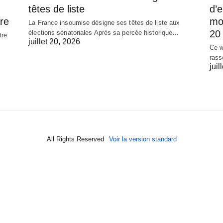
têtes de liste
d’
re
mob
La France insoumise désigne ses têtes de liste aux
20 
élections sénatoriales Après sa percée historique…
tre
juillet 20, 2026
Ce w
rass
juil
All Rights Reserved
Voir la version standard