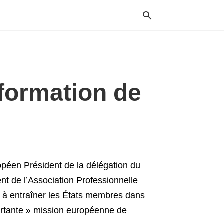
Typ
formation de
your
sea
que
and
hit
ente
éen Président de la délégation du
 de l’Association Professionnelle
 à entraîner les États membres dans
portante » mission européenne de