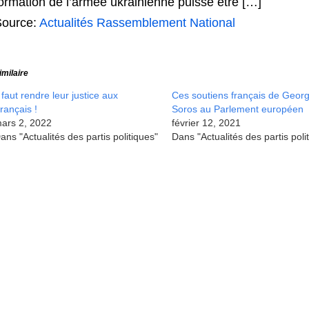
ormation de l’armée ukrainienne puisse être […]
Source:
Actualités Rassemblement National
imilaire
l faut rendre leur justice aux
Ces soutiens français de Geor
rançais !
Soros au Parlement européen
ars 2, 2022
février 12, 2021
ans "Actualités des partis politiques"
Dans "Actualités des partis poli