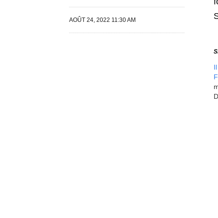
f
AOÛT 24, 2022 11:30 AM
S
I
F
m
D