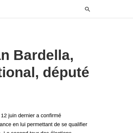
Typ
 Bardella,
your
sea
que
and
ional, député
hit
ente
e 12 juin dernier a confirmé
ce en lui permettant de se qualifier