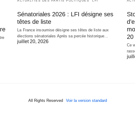
ACTUALITÉS DES PARTIS POLITIQUES
LFI
ACT
Sénatoriales 2026 : LFI désigne ses
Sto
têtes de liste
d’
re
mob
La France insoumise désigne ses têtes de liste aux
20 
élections sénatoriales Après sa percée historique…
tre
juillet 20, 2026
Ce w
rass
juil
All Rights Reserved
Voir la version standard