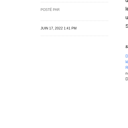
d
l
POSTÉ PAR
u
JUIN 17, 2022 1:41 PM
S
D
l
R
n
D