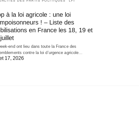
UALITÉS DES PARTIS POLITIQUES
LFI
p à la loi agricole : une loi
empoisonneurs ! – Liste des
ilisations en France les 18, 19 et
juillet
eek-end ont lieu dans toute la France des
emblements contre la loi d’urgence agricole…
let 17, 2026