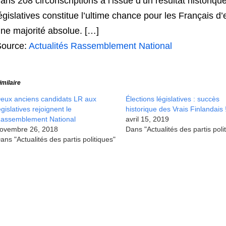
ans 208 circonscriptions à l’issue d’un résultat historiq
égislatives constitue l’ultime chance pour les Françai
ne majorité absolue. […]
Source:
Actualités Rassemblement National
imilaire
eux anciens candidats LR aux
Élections législatives : succès
égislatives rejoignent le
historique des Vrais Finlandais 
assemblement National
avril 15, 2019
ovembre 26, 2018
Dans "Actualités des partis poli
ans "Actualités des partis politiques"