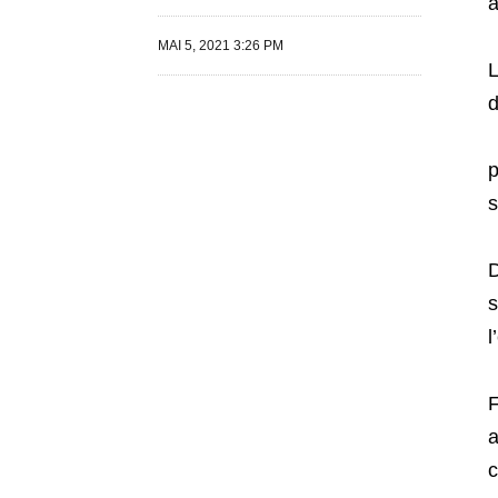
à
MAI 5, 2021 3:26 PM
L
d
p
s
D
s
l
F
a
c