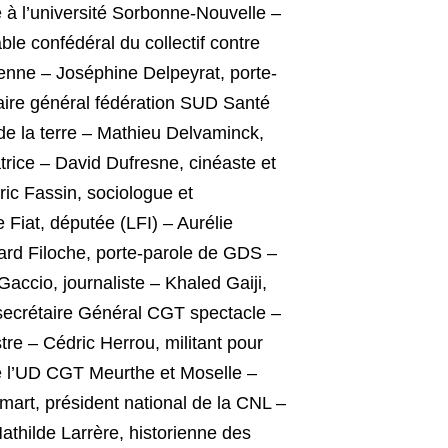
 à l’université Sorbonne-Nouvelle –
le confédéral du collectif contre
enne – Joséphine Delpeyrat, porte-
aire général fédération SUD Santé
e la terre – Mathieu Delvaminck,
atrice – David Dufresne, cinéaste et
ric Fassin, sociologue et
 Fiat, députée (LFI) – Aurélie
érard Filoche, porte-parole de GDS –
accio, journaliste – Khaled Gaiji,
 secrétaire Général CGT spectacle –
re – Cédric Herrou, militant pour
de l’UD CGT Meurthe et Moselle –
mart, président national de la CNL –
thilde Larrère, historienne des