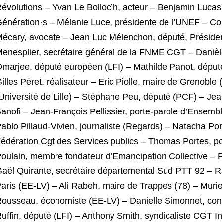
évolutions – Yvan Le Bolloc’h, acteur – Benjamin Lucas,
énération·s – Mélanie Luce, présidente de l’UNEF – Co
écary, avocate – Jean Luc Mélenchon, député, Présiden
enesplier, secrétaire général de la FNME CGT – Daniè
marjee, député européen (LFI) – Mathilde Panot, déput
illes Péret, réalisateur – Eric Piolle, maire de Grenobl
Université de Lille) – Stéphane Peu, député (PCF) – Je
anofi – Jean-François Pellissier, porte-parole d’Ensem
ablo Pillaud-Vivien, journaliste (Regards) – Natacha Po
édération Cgt des Services publics – Thomas Portes, po
oulain, membre fondateur d’Emancipation Collective – P
aël Quirante, secrétaire départemental Sud PTT 92 – R
aris (EE-LV) – Ali Rabeh, maire de Trappes (78) – Murie
ousseau, économiste (EE-LV) – Danielle Simonnet, conse
uffin, député (LFI) – Anthony Smith, syndicaliste CGT Insp