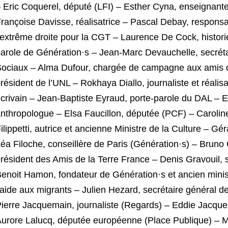
 Eric Coquerel, député (LFI) – Esther Cyna, enseignante
rançoise Davisse, réalisatrice – Pascal Debay, responsab
’extrême droite pour la CGT – Laurence De Cock, histori
arole de Génération·s – Jean-Marc Devauchelle, secrét
ociaux – Alma Dufour, chargée de campagne aux amis d
résident de l’UNL – Rokhaya Diallo, journaliste et réalis
crivain – Jean-Baptiste Eyraud, porte-parole du DAL – E
nthropologue – Elsa Faucillon, députée (PCF) – Caroline
ilippetti, autrice et ancienne Ministre de la Culture – G
éa Filoche, conseillère de Paris (Génération·s) – Bruno G
résident des Amis de la Terre France – Denis Gravouil,
enoit Hamon, fondateur de Génération·s et ancien minist
’aide aux migrants – Julien Hezard, secrétaire général 
ierre Jacquemain, journaliste (Regards) – Eddie Jacque
urore Lalucq, députée européenne (Place Publique) – Ma