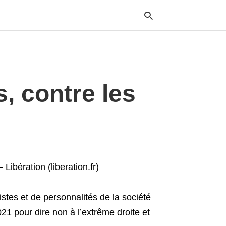
Typ
, contre les
your
sea
que
and
hit
ente
 Libération (liberation.fr)
listes et de personnalités de la société
21 pour dire non à l’extrême droite et