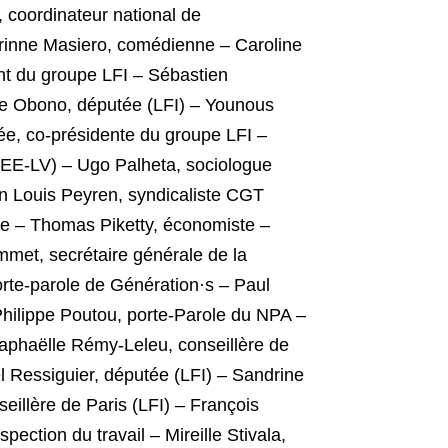
 coordinateur national de
rinne Masiero, comédienne – Caroline
t du groupe LFI – Sébastien
le Obono, députée (LFI) – Younous
ée, co-présidente du groupe LFI –
e (EE-LV) – Ugo Palheta, sociologue
an Louis Peyren, syndicaliste CGT
ble – Thomas Piketty, économiste –
mmet, secrétaire générale de la
rte-parole de Génération·s – Paul
hilippe Poutou, porte-Parole du NPA –
aphaëlle Rémy-Leleu, conseillère de
l Ressiguier, députée (LFI) – Sandrine
illère de Paris (LFI) – François
ection du travail – Mireille Stivala,