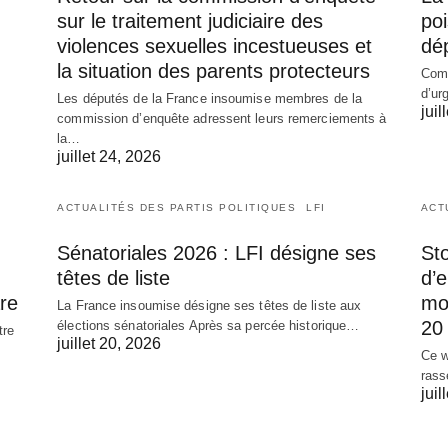
sur le traitement judiciaire des
poi
violences sexuelles incestueuses et
dé
la situation des parents protecteurs
Comm
d’ur
Les députés de la France insoumise membres de la
juil
commission d’enquête adressent leurs remerciements à
la…
juillet 24, 2026
ACTUALITÉS DES PARTIS POLITIQUES
LFI
ACT
Sénatoriales 2026 : LFI désigne ses
Sto
têtes de liste
d’
re
mob
La France insoumise désigne ses têtes de liste aux
20 
élections sénatoriales Après sa percée historique…
tre
juillet 20, 2026
Ce w
rass
juil