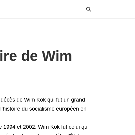
Typ
oire de Wim
your
sea
que
and
hit
ente
 décès de Wim Kok qui fut un grand
l’histoire du socialisme européen en
re 1994 et 2002, Wim Kok fut celui qui