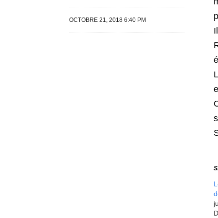
m
p
OCTOBRE 21, 2018 6:40 PM
I
R
é
L
e
C
s
S
L
d
j
D