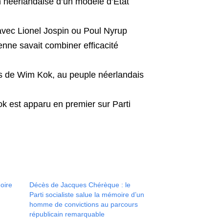
n néerlandaise d’un modèle d’État
 avec Lionel Jospin ou Poul Nyrup
nne savait combiner efficacité
es de Wim Kok, au peuple néerlandais
ok est apparu en premier sur Parti
moire
Décès de Jacques Chérèque : le
e
Parti socialiste salue la mémoire d’un
homme de convictions au parcours
républicain remarquable