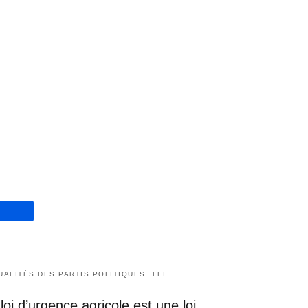
UALITÉS DES PARTIS POLITIQUES
LFI
loi d’urgence agricole est une loi