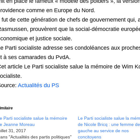
it en place le fameux « modèle des polders », la versio
rovidence comme en Europe du Nord.
l fut de cette génération de chefs de gouvernement qui,
asmussen, prouvèrent que la social-démocratie europée
conomique et justice sociale.
e Parti socialiste adresse ses condoléances aux proch
t à ses camarades du PvdA.
et article Le Parti socialiste salue la mémoire de Wim K
ocialiste.
Source:
Actualités du PS
imilaire
e Parti socialiste salue la mémoire
Le Parti socialiste salue la mé
e Jeanne Moreau
de Nicole Bricq : une femme d
uillet 31, 2017
gauche au service de nos
ans "Actualités des partis politiques"
concitoyens