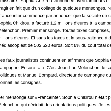
missaire : Sophia Chikirou. Annoncée avec tambours et tro
’agit en fait que d’un collage de quelques mensonges.
rance inter commence par annoncer que la société de 
ophia Chikirou, a facturé 1,2 millions d’euros à la camp
élenchon. Premier mensonge. Toutes taxes comprises, le
illions d’euros. Et sans les taxes et la sous-traitance à d
édiascop est de 503 520 euros. Soit 6% du cout total 
es faux journalistes continuent en affirmant que Sophia 
ampagne. Encore raté. C’est Jean-Luc Mélenchon, le cand
olitiques et Manuel Bompard, directeur de campagne qui
onnait les consignes.
er mensonge sur #Franceinter. Sophia Chikirou n’était 
elenchon qui décidait des orientations politiques. Je les 