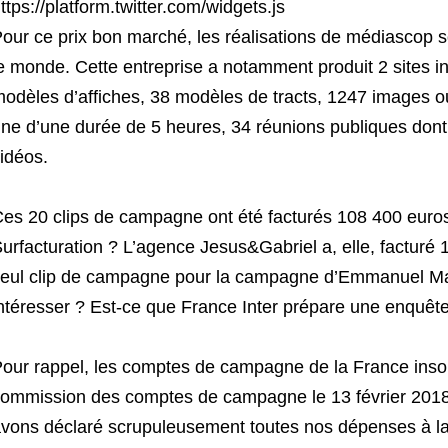
ttps://platform.twitter.com/widgets.js
our ce prix bon marché, les réalisations de médiascop so
e monde. Cette entreprise a notamment produit 2 sites in
odèles d’affiches, 38 modèles de tracts, 1247 images ou
ne d’une durée de 5 heures, 34 réunions publiques don
idéos.
es 20 clips de campagne ont été facturés 108 400 eur
urfacturation ? L’agence Jesus&Gabriel a, elle, facturé 
eul clip de campagne pour la campagne d’Emmanuel Macr
ntéresser ? Est-ce que France Inter prépare une enquêt
our rappel, les comptes de campagne de la France insou
ommission des comptes de campagne le 13 février 2018,
vons déclaré scrupuleusement toutes nos dépenses à l