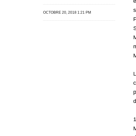
é
s
OCTOBRE 20, 2018 1:21 PM
F
S
M
m
M
L
c
p
d
1
M