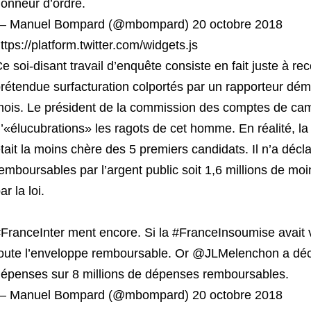
onneur d’ordre.
— Manuel Bompard (@mbompard) 20 octobre 2018
ttps://platform.twitter.com/widgets.js
e soi-disant travail d’enquête consiste en fait juste à 
rétendue surfacturation colportés par un rapporteur d
ois. Le président de la commission des comptes de cam
’«élucubrations» les ragots de cet homme. En réalité,
tait la moins chère des 5 premiers candidats. Il n’a décl
emboursables par l’argent public soit 1,6 millions de mo
ar la loi.
FranceInter ment encore. Si la #FranceInsoumise avait vou
oute l’enveloppe remboursable. Or @JLMelenchon a décl
épenses sur 8 millions de dépenses remboursables.
— Manuel Bompard (@mbompard) 20 octobre 2018