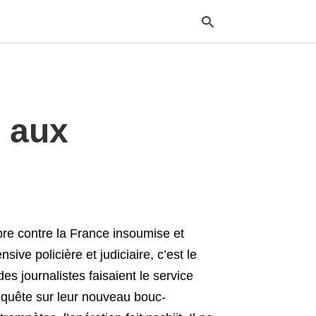
Typ
 aux
your
sea
que
and
hit
ente
re contre la France insoumise et
ive policière et judiciaire, c’est le
des journalistes faisaient le service
quête sur leur nouveau bouc-