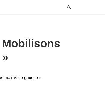
Typ
« Mobilisons
your
sea
que
and
 »
hit
ente
nos maires de gauche »