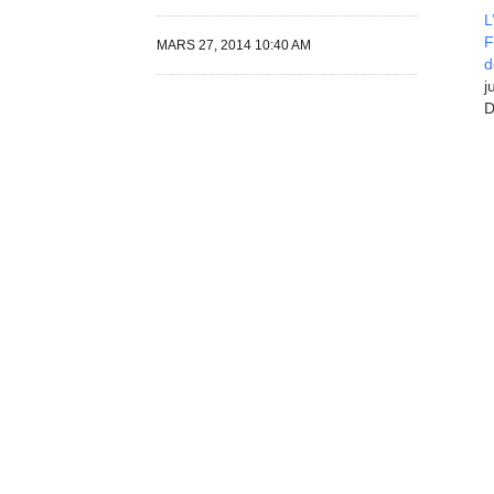
L
F
MARS 27, 2014 10:40 AM
d
j
D