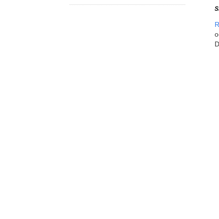
S
R
o
D