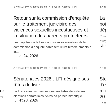
ACTUALITÉS DES PARTIS POLITIQUES
LFI
ACT
Retour sur la commission d’enquête
La 
sur le traitement judiciaire des
poi
violences sexuelles incestueuses et
dé
la situation des parents protecteurs
Comm
d’ur
Les députés de la France insoumise membres de la
juil
commission d’enquête adressent leurs remerciements à
la…
juillet 24, 2026
ACTUALITÉS DES PARTIS POLITIQUES
LFI
ACT
Sénatoriales 2026 : LFI désigne ses
Sto
têtes de liste
d’
re
mob
La France insoumise désigne ses têtes de liste aux
20 
élections sénatoriales Après sa percée historique…
tre
juillet 20, 2026
Ce w