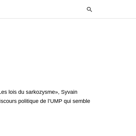
Typ
your
sea
que
and
hit
ente
Les lois du sarkozysme», Syvain
discours politique de l’UMP qui semble