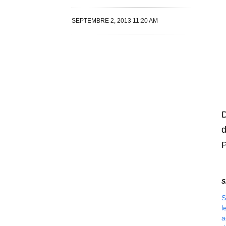
SEPTEMBRE 2, 2013 11:20 AM
D
d
P
S
S
l
a