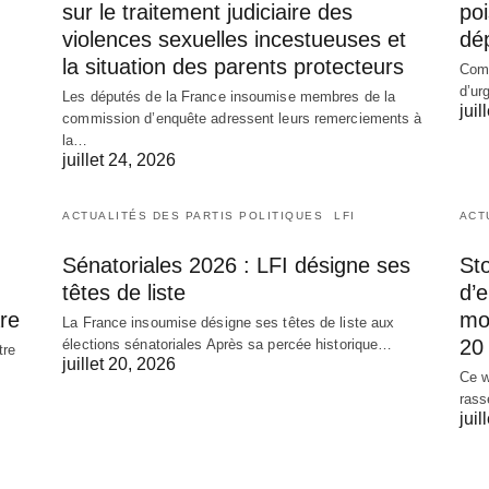
sur le traitement judiciaire des
poi
violences sexuelles incestueuses et
dé
la situation des parents protecteurs
Comm
d’ur
Les députés de la France insoumise membres de la
juil
commission d’enquête adressent leurs remerciements à
la…
juillet 24, 2026
ACTUALITÉS DES PARTIS POLITIQUES
LFI
ACT
Sénatoriales 2026 : LFI désigne ses
Sto
têtes de liste
d’
re
mob
La France insoumise désigne ses têtes de liste aux
20 
élections sénatoriales Après sa percée historique…
tre
juillet 20, 2026
Ce w
rass
juil