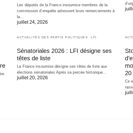
d’ur
Les députés de la France insoumise membres de la
juil
commission d’enquête adressent leurs remerciements à
la…
juillet 24, 2026
ACTUALITÉS DES PARTIS POLITIQUES
LFI
ACT
Sénatoriales 2026 : LFI désigne ses
Sto
têtes de liste
d’
re
mob
La France insoumise désigne ses têtes de liste aux
20 
élections sénatoriales Après sa percée historique…
tre
juillet 20, 2026
Ce w
rass
juil