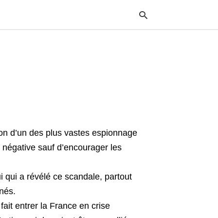
Typ
your
sea
que
and
hit
ente
tion d’un des plus vastes espionnage
 négative sauf d’encourager les
 qui a révélé ce scandale, partout
nés.
ait entrer la France en crise