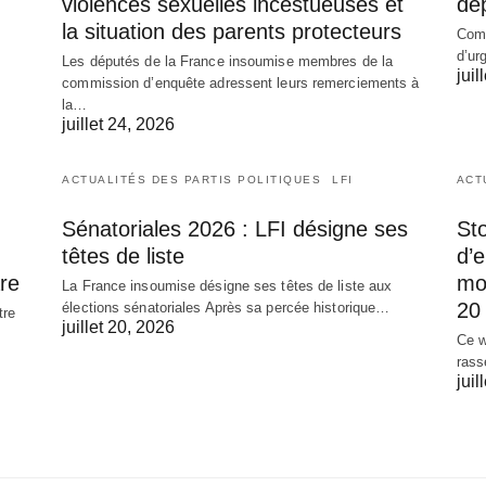
violences sexuelles incestueuses et
dé
la situation des parents protecteurs
Comm
d’ur
Les députés de la France insoumise membres de la
juil
commission d’enquête adressent leurs remerciements à
la…
juillet 24, 2026
ACTUALITÉS DES PARTIS POLITIQUES
LFI
ACT
Sénatoriales 2026 : LFI désigne ses
Sto
têtes de liste
d’
re
mob
La France insoumise désigne ses têtes de liste aux
20 
élections sénatoriales Après sa percée historique…
tre
juillet 20, 2026
Ce w
rass
juil