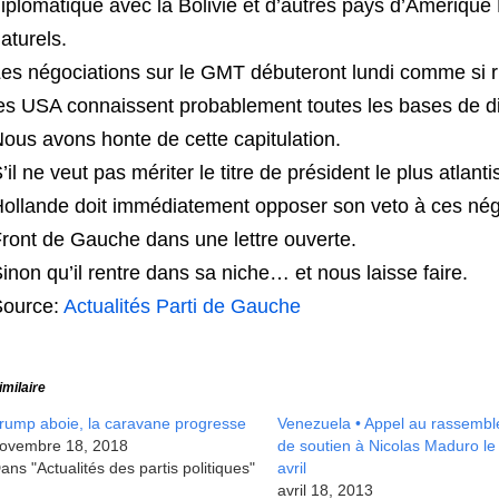
iplomatique avec la Bolivie et d’autres pays d’Amérique L
aturels.
es négociations sur le GMT débuteront lundi comme si r
es USA connaissent probablement toutes les bases de d
ous avons honte de cette capitulation.
’il ne veut pas mériter le titre de président le plus atlan
ollande doit immédiatement opposer son veto à ces né
ront de Gauche dans une lettre ouverte.
inon qu’il rentre dans sa niche… et nous laisse faire.
Source:
Actualités Parti de Gauche
imilaire
rump aboie, la caravane progresse
Venezuela • Appel au rassemb
ovembre 18, 2018
de soutien à Nicolas Maduro le
ans "Actualités des partis politiques"
avril
avril 18, 2013