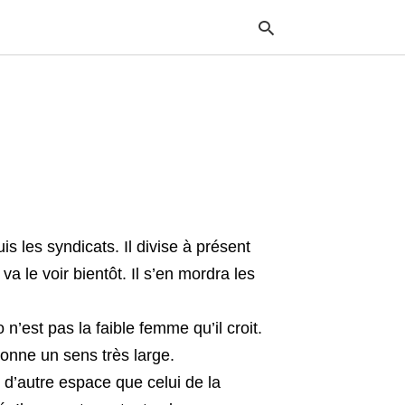
Typ
your
sea
que
and
hit
ente
is les syndicats. Il divise à présent
 le voir bientôt. Il s’en mordra les
n’est pas la faible femme qu’il croit.
onne un sens très large.
t d’autre espace que celui de la