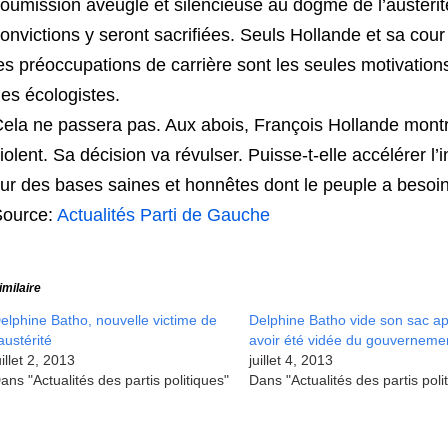
oumission aveugle et silencieuse au dogme de l’austérité
onvictions y seront sacrifiées. Seuls Hollande et sa cou
es préoccupations de carrière sont les seules motivation
es écologistes.
ela ne passera pas. Aux abois, François Hollande montre
iolent. Sa décision va révulser. Puisse-t-elle accélérer l
ur des bases saines et honnêtes dont le peuple a besoin
Source:
Actualités Parti de Gauche
imilaire
elphine Batho, nouvelle victime de
Delphine Batho vide son sac a
'austérité
avoir été vidée du gouverneme
uillet 2, 2013
juillet 4, 2013
ans "Actualités des partis politiques"
Dans "Actualités des partis poli