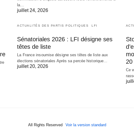
la…
juillet 24, 2026
ACTUALITÉS DES PARTIS POLITIQUES
LFI
ACT
Sénatoriales 2026 : LFI désigne ses
Sto
têtes de liste
d’
re
mob
La France insoumise désigne ses têtes de liste aux
20 
élections sénatoriales Après sa percée historique…
tre
juillet 20, 2026
Ce w
rass
juil
All Rights Reserved
Voir la version standard