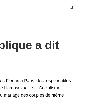
Typ
lique a dit
your
sea
que
and
hit
ente
des Fiertés à Paris: des responsables
pe Homosexualité et Socialisme
on du mariage des couples de même