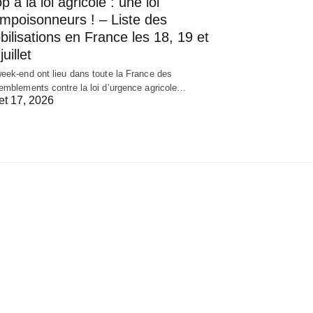
p à la loi agricole : une loi
empoisonneurs ! – Liste des
ilisations en France les 18, 19 et
juillet
eek-end ont lieu dans toute la France des
emblements contre la loi d’urgence agricole…
let 17, 2026