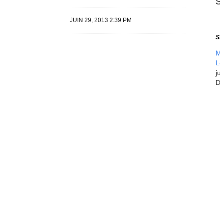
JUIN 29, 2013 2:39 PM
S
M
L
j
D