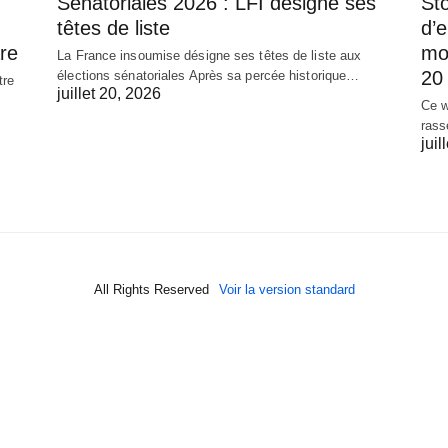
Sénatoriales 2026 : LFI désigne ses
Sto
têtes de liste
d’
re
mob
La France insoumise désigne ses têtes de liste aux
20 
élections sénatoriales Après sa percée historique…
tre
juillet 20, 2026
Ce w
rass
juil
All Rights Reserved
Voir la version standard