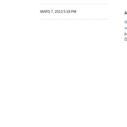
MARS 7, 2013 5:18 PM
S
R
a
j
D