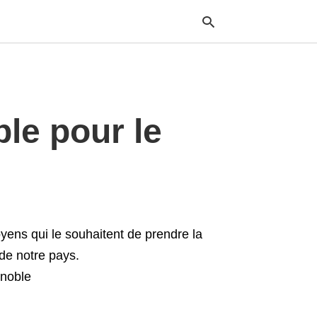
Typ
le pour le
your
sea
que
and
hit
ente
yens qui le souhaitent de prendre la
 de notre pays.
enoble