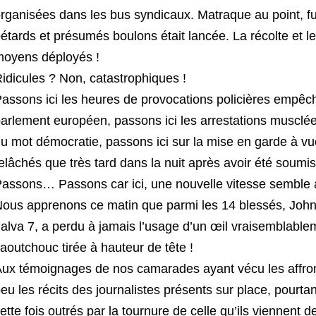
rganisées dans les bus syndicaux. Matraque au point, fu
étards et présumés boulons était lancée. La récolte et le
oyens déployés !
idicules ? Non, catastrophiques !
assons ici les heures de provocations policières empêc
arlement européen, passons ici les arrestations musclée
u mot démocratie, passons ici sur la mise en garde à v
elâchés que très tard dans la nuit après avoir été soum
assons… Passons car ici, une nouvelle vitesse semble 
ous apprenons ce matin que parmi les 14 blessés, John D
alva 7, a perdu à jamais l’usage d’un œil vraisemblable
aoutchouc tirée à hauteur de tête !
ux témoignages de nos camarades ayant vécu les affront
eu les récits des journalistes présents sur place, pourta
ette fois outrés par la tournure de celle qu’ils viennent de