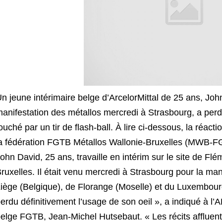
n jeune intérimaire belge d’ArcelorMittal de 25 ans, John
anifestation des métallos mercredi à Strasbourg, a perdu
ouché par un tir de flash-ball. À lire ci-dessous, la réac
a fédération FGTB Métallos Wallonie-Bruxelles (MWB-F
ohn David, 25 ans, travaille en intérim sur le site de Fl
ruxelles. Il était venu mercredi à Strasbourg pour la ma
iège (Belgique), de Florange (Moselle) et du Luxembourg.
erdu définitivement l’usage de son oeil », a indiqué à l’
elge FGTB, Jean-Michel Hutsebaut. « Les récits affluent 