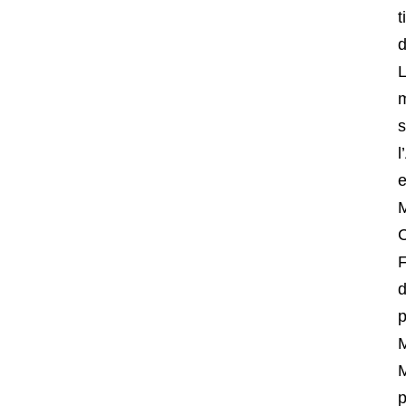
t
d
L
m
s
l
e
M
C
F
d
p
M
M
p