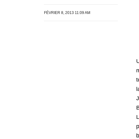
FÉVRIER 8, 2013 11:09 AM
U
m
t
l
J
B
L
p
b