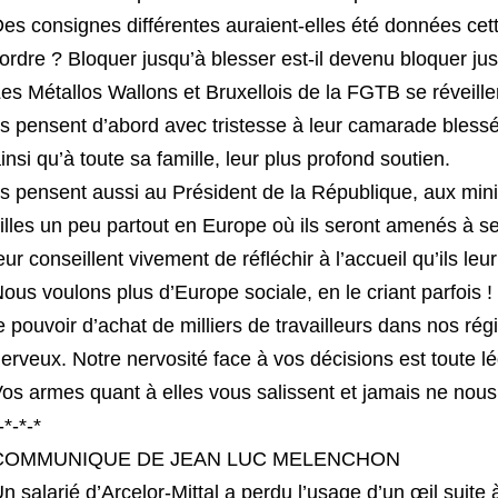
es consignes différentes auraient-elles été données cet
’ordre ? Bloquer jusqu’à blesser est-il devenu bloquer jus
es Métallos Wallons et Bruxellois de la FGTB se réveill
ls pensent d’abord avec tristesse à leur camarade blessé 
insi qu’à toute sa famille, leur plus profond soutien.
ls pensent aussi au Président de la République, aux minis
illes un peu partout en Europe où ils seront amenés à se
eur conseillent vivement de réfléchir à l’accueil qu’ils leu
ous voulons plus d’Europe sociale, en le criant parfois
e pouvoir d’achat de milliers de travailleurs dans nos r
erveux. Notre nervosité face à vos décisions est toute lé
os armes quant à elles vous salissent et jamais ne nous f
-*-*-*
COMMUNIQUE DE JEAN LUC MELENCHON
n salarié d’Arcelor-Mittal a perdu l’usage d’un œil suite à