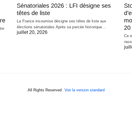
Sénatoriales 2026 : LFI désigne ses
Sto
têtes de liste
d’
re
mob
La France insoumise désigne ses têtes de liste aux
20 
élections sénatoriales Après sa percée historique…
tre
juillet 20, 2026
Ce w
rass
juil
All Rights Reserved
Voir la version standard