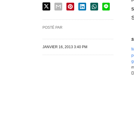
s
POSTÉ PAR
S
JANVIER 16, 2013 3:40 PM
M
p
g
m
D