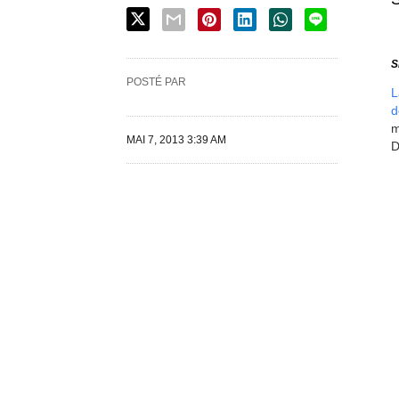
S
POSTÉ PAR
L
d
m
MAI 7, 2013 3:39 AM
D