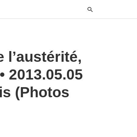
Typ
 l’austérité,
your
sea
que
and
• 2013.05.05
hit
ente
is (Photos