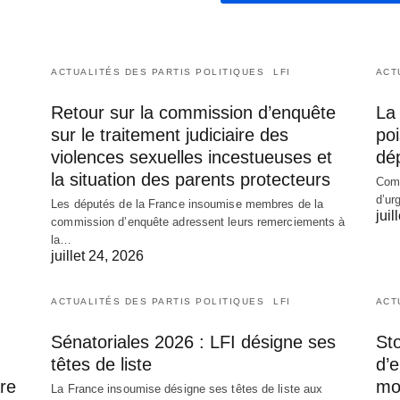
ACTUALITÉS DES PARTIS POLITIQUES
LFI
ACT
Retour sur la commission d’enquête
La 
sur le traitement judiciaire des
poi
violences sexuelles incestueuses et
dé
la situation des parents protecteurs
Comm
d’ur
Les députés de la France insoumise membres de la
juil
commission d’enquête adressent leurs remerciements à
la…
juillet 24, 2026
ACTUALITÉS DES PARTIS POLITIQUES
LFI
ACT
Sénatoriales 2026 : LFI désigne ses
Sto
têtes de liste
d’
re
mob
La France insoumise désigne ses têtes de liste aux