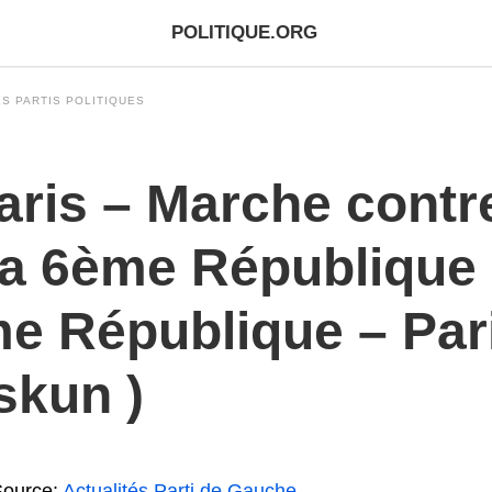
POLITIQUE.ORG
S PARTIS POLITIQUES
aris – Marche contre
 la 6ème République 
e République – Par
skun )
Source:
Actualités Parti de Gauche