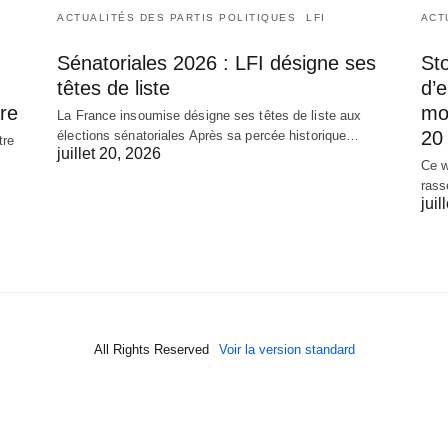
ACTUALITÉS DES PARTIS POLITIQUES
LFI
ACT
Sénatoriales 2026 : LFI désigne ses
Sto
têtes de liste
d’
re
mob
La France insoumise désigne ses têtes de liste aux
20 
élections sénatoriales Après sa percée historique…
tre
juillet 20, 2026
Ce w
rass
juil
All Rights Reserved
Voir la version standard