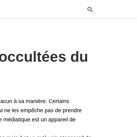
Typ
 occultées du
your
sea
que
and
hit
ente
Chacun à sa manière. Certains
 qui ne les empêche pas de prendre
e médiatique est un appareil de