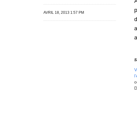
A
p
AVRIL 18, 2013 1:57 PM
d
a
a
S
V
l
o
D