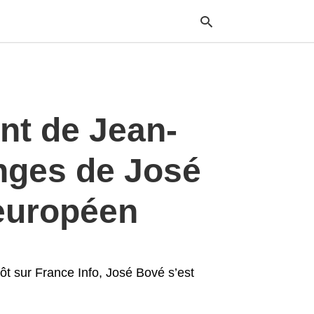
Typ
int de Jean-
your
sea
que
and
nges de José
hit
ente
 européen
tôt sur France Info, José Bové s’est