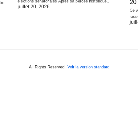
20 
élections sénatoriales Après sa percée historique…
tre
juillet 20, 2026
Ce w
rass
juil
All Rights Reserved
Voir la version standard