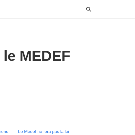
Typ
s le MEDEF
your
sea
que
and
hit
ente
tions
Le Medef ne fera pas la loi