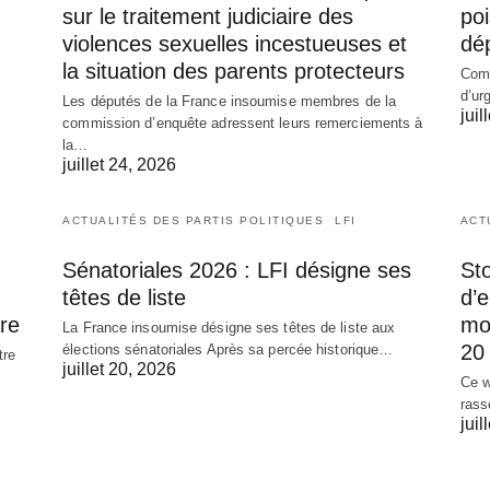
sur le traitement judiciaire des
poi
violences sexuelles incestueuses et
dé
la situation des parents protecteurs
Comm
d’ur
Les députés de la France insoumise membres de la
juil
commission d’enquête adressent leurs remerciements à
la…
juillet 24, 2026
ACTUALITÉS DES PARTIS POLITIQUES
LFI
ACT
Sénatoriales 2026 : LFI désigne ses
Sto
têtes de liste
d’
re
mob
La France insoumise désigne ses têtes de liste aux
20 
élections sénatoriales Après sa percée historique…
tre
juillet 20, 2026
Ce w
rass
juil